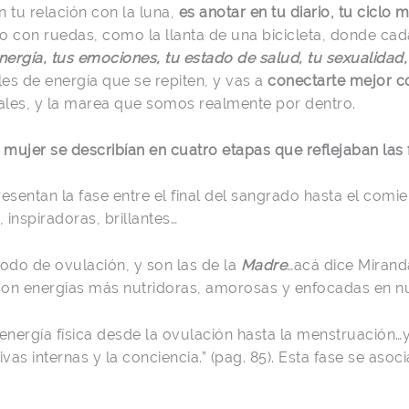
 tu relación con la luna,
es anotar en tu diario, tu ciclo 
 con ruedas, como la llanta de una bicicleta, donde cada 
energía, tus emociones, tu estado de salud, tu sexualidad,
les de energía que se repiten, y vas a
conectarte mejor co
les, y la marea que somos realmente por dentro.
a mujer se describían en cuatro etapas que reflejaban las 
presentan la fase entre el final del sangrado hasta el comi
inspiradoras, brillantes…
riodo de ovulación, y son las de la
Madre
…acá dice Miranda
son energías más nutridoras, amorosas y enfocadas en nu
 energía física desde la ovulación hasta la menstruación…
ivas internas y la conciencia.” (pag. 85). Esta fase se asoc