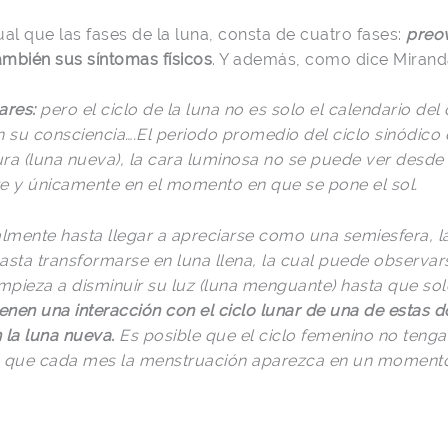
gual que las fases de la luna, consta de cuatro fases:
preov
ambién sus síntomas físicos
.
Y además, como dice Mirand
ares:
pero el ciclo de la luna no es solo el calendario de
su consciencia….El periodo promedio del ciclo sinódico d
ura (luna nueva
), la cara luminosa no se puede ver desde
nte y únicamente en el momento en que se pone el sol.
mente hasta llegar a apreciarse como una semiesfera, la
asta transformarse en luna llena, la cual puede observa
pieza a disminuir su luz (luna menguante
) hasta que so
nen una interacción con el ciclo lunar de una de estas 
 la luna nueva.
Es posible que el ciclo femenino no teng
ra que cada mes la menstruación aparezca en un momento