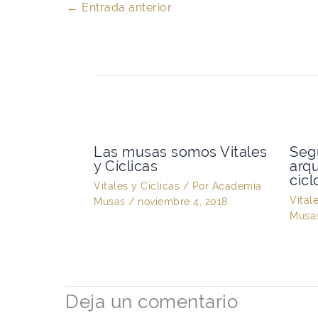
←
Entrada anterior
Las musas somos Vitales
Seg
y Cíclicas
arq
cic
Vitales y Cíclicas
/ Por
Academia
Vital
Musas
/
noviembre 4, 2018
Musa
Deja un comentario