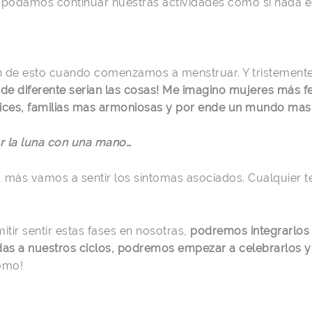
 podamos continuar nuestras actividades como si nada e
n de esto cuando comenzamos a menstruar. Y tristement
de diferente serian las cosas!
Me imagino mujeres más fe
ices, familias mas armoniosas y por ende un mundo mas e
r la luna con una mano…
d, más vamos a sentir los síntomas asociados. Cualquier 
mitir sentir estas fases en nosotras,
p
odremos integrarlos
s a nuestros ciclos, podremos empezar a celebrarlos y
ómo!