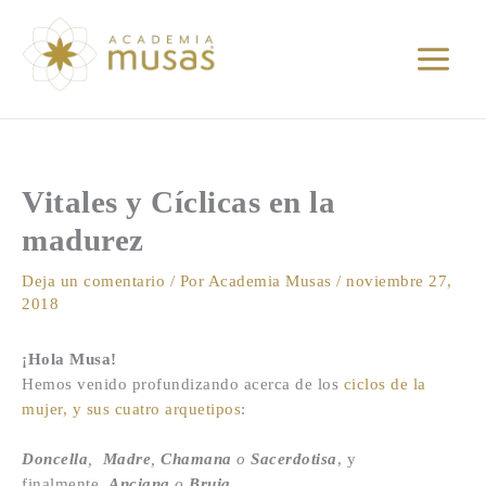
Ir
al
contenido
Vitales y Cíclicas en la
madurez
Deja un comentario
/ Por
Academia Musas
/
noviembre 27,
2018
¡Hola Musa!
Hemos venido profundizando acerca de los
ciclos de la
mujer, y sus cuatro arquetipos
:
Doncella
,
Madre
,
Chamana
o
Sacerdotisa
, y
finalmente,
Anciana
o
Bruja
.