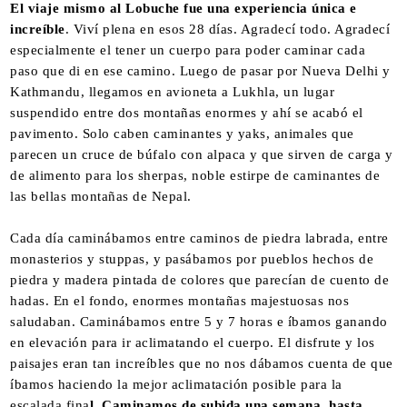
El viaje mismo al Lobuche fue una experiencia única e
increíble
. Viví plena en esos 28 días. Agradecí todo. Agradecí
especialmente el tener un cuerpo para poder caminar cada
paso que di en ese camino. Luego de pasar por Nueva Delhi y
Kathmandu, llegamos en avioneta a Lukhla, un lugar
suspendido entre dos montañas enormes y ahí se acabó el
pavimento. Solo caben caminantes y yaks, animales que
parecen un cruce de búfalo con alpaca y que sirven de carga y
de alimento para los sherpas, noble estirpe de caminantes de
las bellas montañas de Nepal.
Cada día caminábamos entre caminos de piedra labrada, entre
monasterios y stuppas, y pasábamos por pueblos hechos de
piedra y madera pintada de colores que parecían de cuento de
hadas. En el fondo, enormes montañas majestuosas nos
saludaban. Caminábamos entre 5 y 7 horas e íbamos ganando
en elevación para ir aclimatando el cuerpo. El disfrute y los
paisajes eran tan increíbles que no nos dábamos cuenta de que
íbamos haciendo la mejor aclimatación posible para la
escalada fina
l. Caminamos de subida una semana, hasta