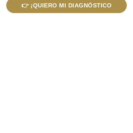
👉 ¡QUIERO MI DIAGNÓSTICO
Con mucho amor para tu camino de crecimiento
y liderazgo 💫