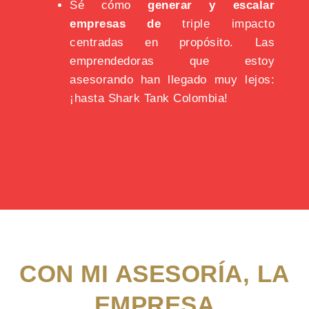
Sé cómo
generar y escalar
empresas de
triple impacto
centradas en propósito. Las
emprendedoras que estoy
asesorando han llegado muy lejos:
¡hasta Shark Tank Colombia!
CON MI ASESORÍA, LA
EMPRESA