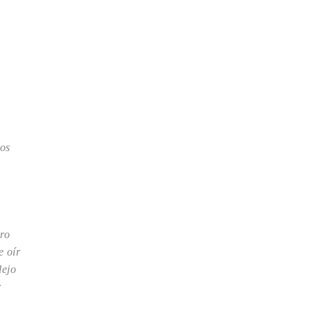
jos
ero
e oír
lejo
r