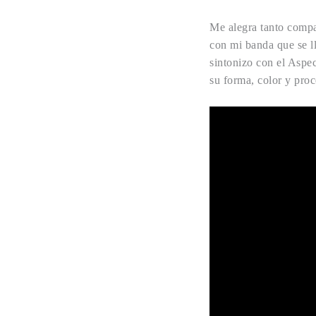
Me alegra tanto compar
con mi banda que se
sintonizo con el Aspec
su forma, color y proc