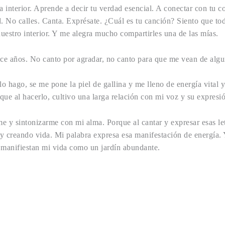
a interior. Aprende a decir tu verdad esencial. A conectar con tu c
d. No calles. Canta. Exprésate. ¿Cuál es tu canción? Siento que t
nuestro interior. Y me alegra mucho compartirles una de las mías.
e años. No canto por agradar, no canto para que me vean de alg
 hago, se me pone la piel de gallina y me lleno de energía vital 
ue al hacerlo, cultivo una larga relación con mi voz y su expresi
e y sintonizarme con mi alma. Porque al cantar y expresar esas le
toy creando vida. Mi palabra expresa esa manifestación de energía.
 manifiestan mi vida como un jardín abundante.