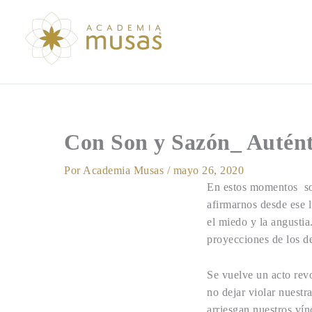
Ir
al
contenido
Con Son y Sazón_ Autént
Por
Academia Musas
/
mayo 26, 2020
En estos momentos som
afirmarnos desde ese 
el miedo y la angustia
proyecciones de los d
Se vuelve un acto rev
no dejar violar nuestr
arriesgan nuestros ví