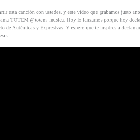
tir esta canción con ustedes, y este video que grabamos justo ant
 llama TOTEM @totem_musica. Hoy lo lanzamos porque hoy decl
to de Auténticas y Expresivas. Y espero que te inspires a declama
eso.