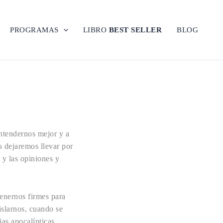
PROGRAMAS
LIBRO
BEST SELLER
BLOG
ntendernos mejor y a
s dejaremos llevar por
 y las opiniones y
enernos firmes para
islarnos, cuando se
cias apocalípticas…