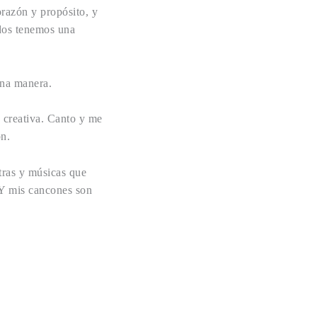
orazón y propósito, y
odos tenemos una
una manera.
y creativa. Canto y me
ón.
tras y músicas que
 Y mis cancones son