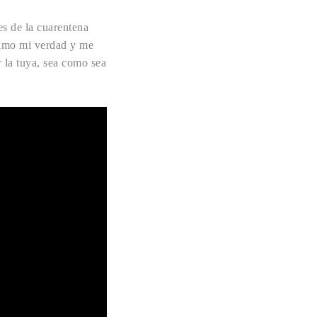
es de la cuarentena
amo mi verdad y me
r la tuya, sea como sea