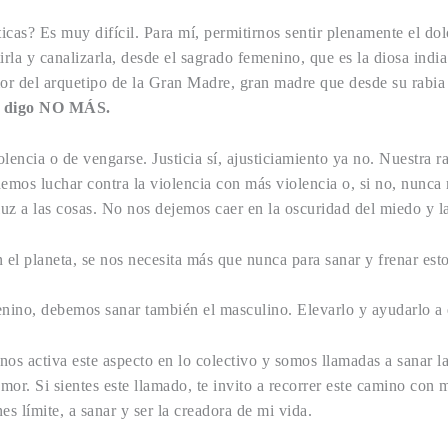
cas? Es muy difícil. Para mí, permitirnos sentir plenamente el dol
la y canalizarla, desde el sagrado femenino, que es la diosa india
mor del arquetipo de la Gran Madre, gran madre que desde su rabi
 digo NO MÁS.
encia o de vengarse. Justicia sí, ajusticiamiento ya no. Nuestra ra
demos luchar contra la violencia con más violencia o, si no, nunca
 a las cosas. No nos dejemos caer en la oscuridad del miedo y la
el planeta, se nos necesita más que nunca para sanar y frenar est
enino, debemos sanar también el masculino. Elevarlo y ayudarlo a
s activa este aspecto en lo colectivo y somos llamadas a sanar la
amor. Si sientes este llamado, te invito a recorrer este camino co
s límite, a sanar y ser la creadora de mi vida.