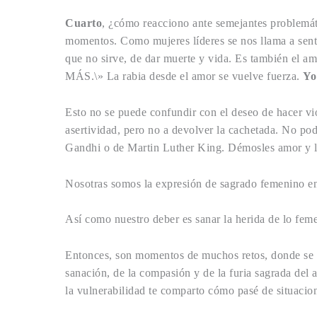
Cuarto
, ¿cómo reacciono ante semejantes problemáti
momentos. Como mujeres líderes se nos llama a sentir
que no sirve, de dar muerte y vida. Es también el a
MÁS.\» La rabia desde el amor se vuelve fuerza.
Yo
Esto no se puede confundir con el deseo de hacer viol
asertividad, pero no a devolver la cachetada. No po
Gandhi o de Martin Luther King. Démosles amor y luz
Nosotras somos la expresión de sagrado femenino en 
Así como nuestro deber es sanar la herida de lo fem
Entonces, son momentos de muchos retos, donde se no
sanación, de la compasión y de la furia sagrada del 
la vulnerabilidad te comparto cómo pasé de situacione