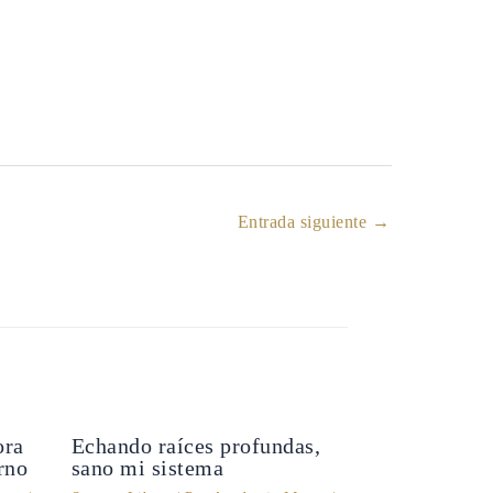
Entrada siguiente
→
ora
Echando raíces profundas,
rno
sano mi sistema