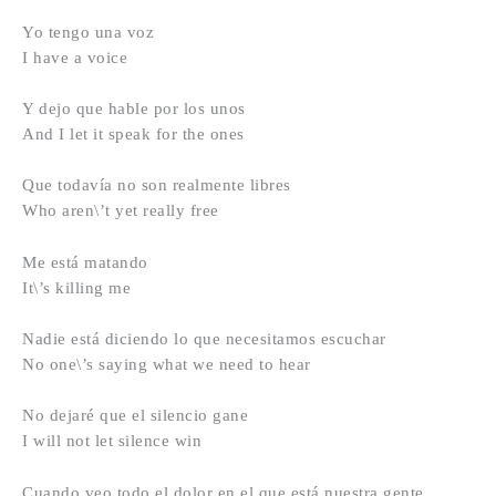
Yo tengo una voz
I have a voice
Y dejo que hable por los unos
And I let it speak for the ones
Que todavía no son realmente libres
Who aren\’t yet really free
Me está matando
It\’s killing me
Nadie está diciendo lo que necesitamos escuchar
No one\’s saying what we need to hear
No dejaré que el silencio gane
I will not let silence win
Cuando veo todo el dolor en el que está nuestra gente