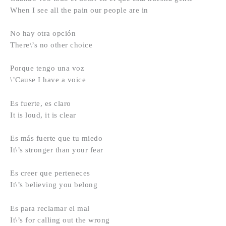
When I see all the pain our people are in
No hay otra opción
There\’s no other choice
Porque tengo una voz
\’Cause I have a voice
Es fuerte, es claro
It is loud, it is clear
Es más fuerte que tu miedo
It\’s stronger than your fear
Es creer que perteneces
It\’s believing you belong
Es para reclamar el mal
It\’s for calling out the wrong