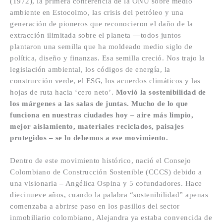
(1972), la primera conferencia de la ONU sobre medio
ambiente en Estocolmo, las crisis del petróleo y una
generación de pioneros que reconocieron el daño de la
extracción ilimitada sobre el planeta —todos juntos
plantaron una semilla que ha moldeado medio siglo de
política, diseño y finanzas. Esa semilla creció. Nos trajo la
legislación ambiental, los códigos de energía, la
construcción verde, el ESG, los acuerdos climáticos y las
hojas de ruta hacia ‘cero neto’.
Movió la sostenibilidad de
los márgenes a las salas de juntas. Mucho de lo que
funciona en nuestras ciudades hoy – aire más limpio,
mejor aislamiento, materiales reciclados, paisajes
protegidos – se lo debemos a ese movimiento.
Dentro de este movimiento histórico, nació el Consejo
Colombiano de Construcción Sostenible (CCCS) debido a
una visionaria – Angélica Ospina y 5 cofundadores. Hace
diecinueve años, cuando la palabra “sostenibilidad” apenas
comenzaba a abrirse paso en los pasillos del sector
inmobiliario colombiano, Alejandra ya estaba convencida de