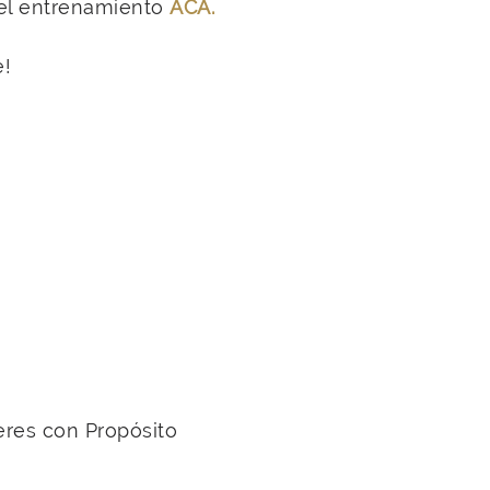
el entrenamiento
ACÁ.
e!
res con Propósito