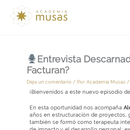
Ir
al
contenido
Entrevista Descarnad
Facturan?
Deja un comentario
/ Por
Academia Musas
¡Bienvenidos a este nuevo episodio d
En esta oportunidad nos acompaña
Al
años en estructuración de proyectos, g
también se formó como terapeuta integr
de impacto y el desarrollo personal; 