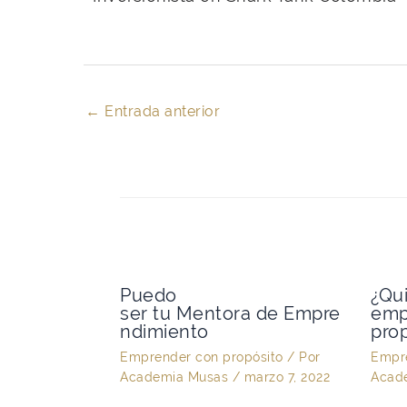
←
Entrada anterior
Puedo
¿Qu
ser tu Mentora de Empre
emp
ndimiento
pro
Emprender con propósito
/ Por
Empre
Academia Musas
/
marzo 7, 2022
Acad