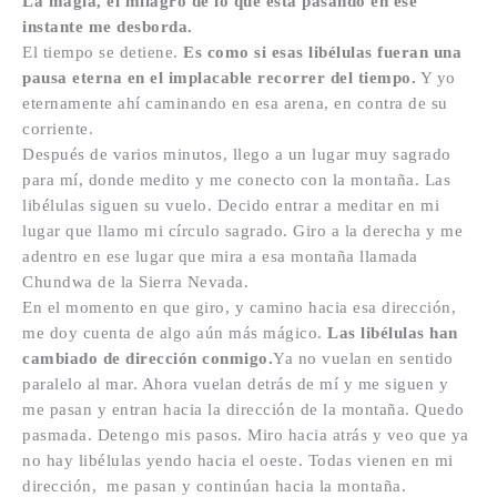
La magia, el milagro de lo que está pasando en ese
instante me desborda.
El tiempo se detiene.
Es como si esas libélulas fueran una
pausa eterna en el implacable recorrer del tiempo.
Y yo
eternamente ahí caminando en esa arena, en contra de su
corriente.
Después de varios minutos, llego a un lugar muy sagrado
para mí, donde medito y me conecto con la montaña. Las
libélulas siguen su vuelo. Decido entrar a meditar en mi
lugar que llamo mi círculo sagrado. Giro a la derecha y me
adentro en ese lugar que mira a esa montaña llamada
Chundwa de la Sierra Nevada.
En el momento en que giro, y camino hacia esa dirección,
me doy cuenta de algo aún más mágico.
Las libélulas han
cambiado de dirección conmigo.
Ya no vuelan en sentido
paralelo al mar. Ahora vuelan detrás de mí y me siguen y
me pasan y entran hacia la dirección de la montaña. Quedo
pasmada. Detengo mis pasos. Miro hacia atrás y veo que ya
no hay libélulas yendo hacia el oeste. Todas vienen en mi
dirección, me pasan y continúan hacia la montaña.