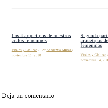
Los 4 arquetipos de nuestros
Segunda part
ciclos femeninos
arquetipos de
femeninos
Vitales y Cíclicas
/ Por
Academia Musas
/
Vitales y Cíclicas
/
noviembre 11, 2018
noviembre 14, 20
Deja un comentario