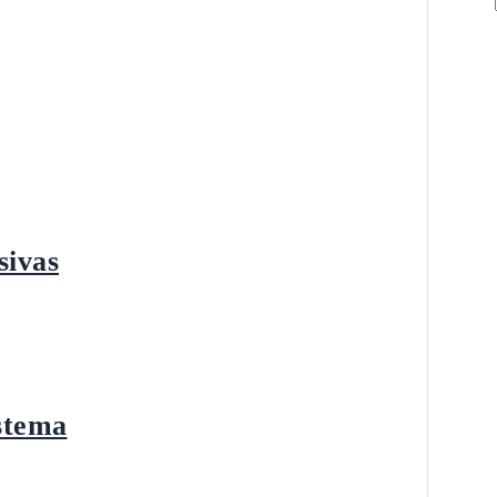
sivas
stema