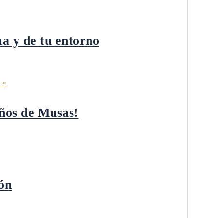
a y de tu entorno
 »
años de Musas!
ión