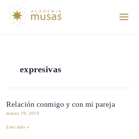
Ir
al
contenido
expresivas
Relación
Relación conmigo y con mi pareja
conmigo
marzo 19, 2019
y
con
Leer más »
mi
pareja