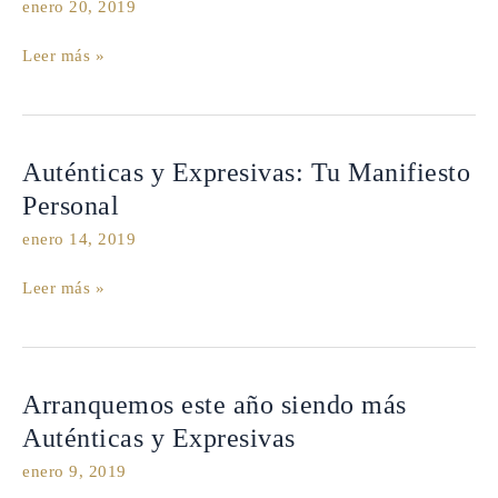
estratégica
enero 20, 2019
auténtica
en
Leer más »
emprendimientos
con
propósito?
Auténticas
Auténticas y Expresivas: Tu Manifiesto
y
Personal
Expresivas:
enero 14, 2019
Tu
Manifiesto
Leer más »
Personal
Arranquemos
Arranquemos este año siendo más
este
Auténticas y Expresivas
año
enero 9, 2019
siendo