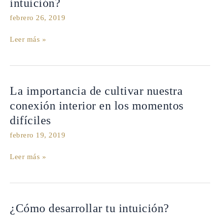
intuición?
cuando
febrero 26, 2019
desarrollas
tu
Leer más »
intuición?
La
La importancia de cultivar nuestra
importancia
conexión interior en los momentos
de
difíciles
cultivar
nuestra
febrero 19, 2019
conexión
interior
Leer más »
en
los
momentos
difíciles
¿Cómo
¿Cómo desarrollar tu intuición?
desarrollar