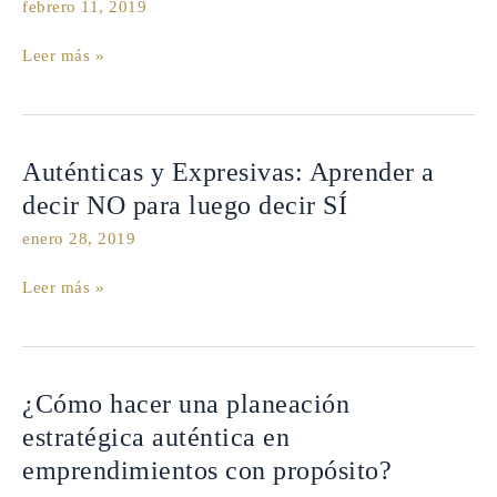
febrero 11, 2019
tu
intuición?
Leer más »
Auténticas
Auténticas y Expresivas: Aprender a
y
decir NO para luego decir SÍ
Expresivas:
enero 28, 2019
Aprender
a
Leer más »
decir
NO
para
luego
decir
¿Cómo
¿Cómo hacer una planeación
SÍ
hacer
estratégica auténtica en
una
emprendimientos con propósito?
planeación