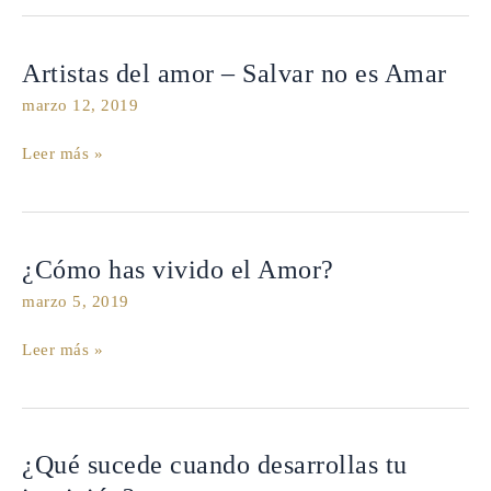
Artistas
Artistas del amor – Salvar no es Amar
del
marzo 12, 2019
amor
–
Leer más »
Salvar
no
es
Amar
¿Cómo
¿Cómo has vivido el Amor?
has
marzo 5, 2019
vivido
el
Leer más »
Amor?
¿Qué
¿Qué sucede cuando desarrollas tu
sucede