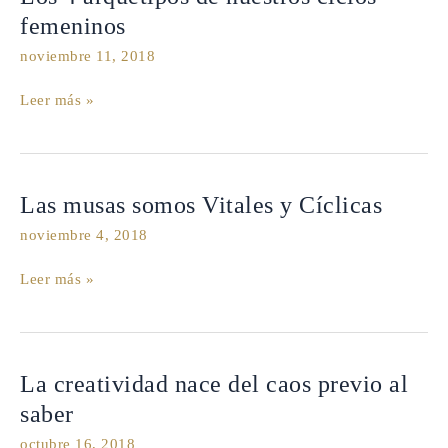
4
femeninos
arquetipos
noviembre 11, 2018
de
nuestros
Leer más »
ciclos
femeninos
Las
Las musas somos Vitales y Cíclicas
musas
noviembre 4, 2018
somos
Vitales
Leer más »
y
Cíclicas
La
La creatividad nace del caos previo al
creatividad
saber
nace
octubre 16, 2018
del