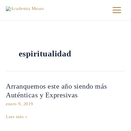
Ir
al
contenido
espiritualidad
Arranquemos
Arranquemos este año siendo más
este
Auténticas y Expresivas
año
enero 9, 2019
siendo
más
Leer más »
Auténticas
y