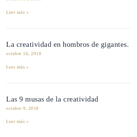
caos
Leer más »
previo
al
saber
La
La creatividad en hombros de gigantes.
creatividad
octubre 16, 2018
en
hombros
Leer más »
de
gigantes.
Las
Las 9 musas de la creatividad
9
octubre 9, 2018
musas
de
Leer más »
la
creatividad