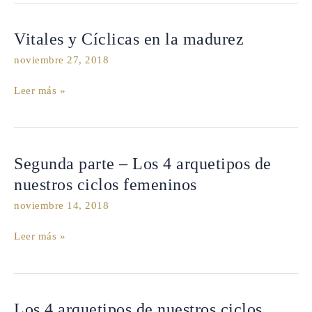
Expresivas
Vitales
Vitales y Cíclicas en la madurez
y
noviembre 27, 2018
Cíclicas
en
Leer más »
la
madurez
Segunda
Segunda parte – Los 4 arquetipos de
parte
nuestros ciclos femeninos
–
noviembre 14, 2018
Los
4
Leer más »
arquetipos
de
nuestros
ciclos
femeninos
Los
Los 4 arquetipos de nuestros ciclos