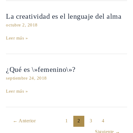
La
La creatividad es el lenguaje del alma
creatividad
octubre 2, 2018
es
el
Leer más »
lenguaje
del
alma
¿Qué
¿Qué es \»femenino\»?
es
septiembre 24, 2018
\»femenino\»?
Leer más »
←
Anterior
1
2
3
4
Siguiente
→